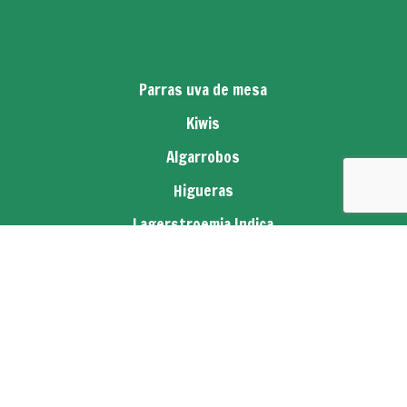
Parras uva de mesa
Kiwis
Algarrobos
Higueras
Lagerstroemia Indica
Palmeras
Pitayas
Pecaneros
Avellanos